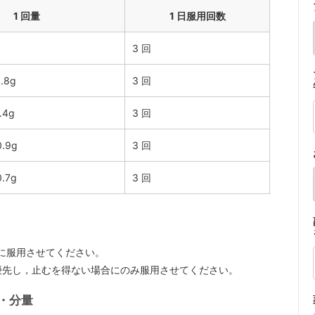
1 回量
1 日服用回数
3 回
.8g
3 回
.4g
3 回
.9g
3 回
.7g
3 回
に服用させてください。
優先し，止むを得ない場合にのみ服用させてください。
・分量