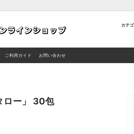
カテ
品・サプリメント
アご紹介商品
サポ公式｜妊活・美容・健康をサ
美容液
人気商品
記事・お知らせ一覧｜カミツレ
する5種類のサプリメント
オンラインショップ
ご利用ガイド
お問い合わせ
ロー」 30包