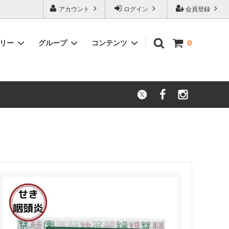
アカウント
ログイン
会員登録
ゴリー
グループ
コンテンツ
0
薬局 公式
【症状別】漢方薬検索 | 悩み・症状から
探す