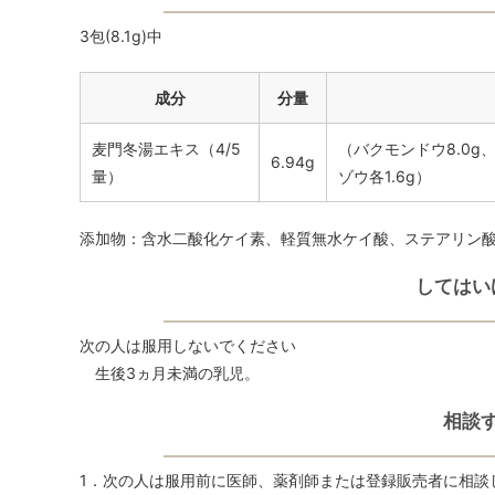
3包(8.1g)中
成分
分量
麦門冬湯エキス（4/5
（バクモンドウ8.0g
6.94g
量）
ゾウ各1.6g）
添加物：含水二酸化ケイ素、軽質無水ケイ酸、ステアリン
してはい
次の人は服用しないでください
生後3ヵ月未満の乳児。
相談
1．次の人は服用前に医師、薬剤師または登録販売者に相談