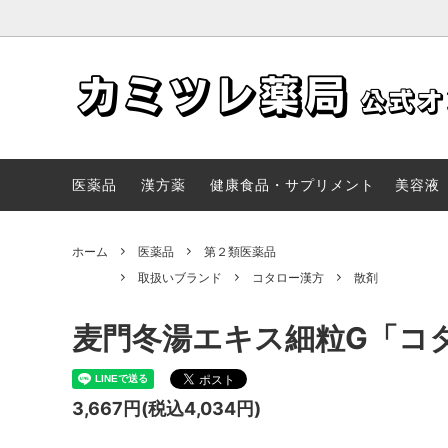
医薬品
取扱いブランド
【通販】漢方薬一覧 | 取り扱い漢方リス
健康食
メディ
レディ
ト（全国郵送販売）| カミツレ薬局オン
ポート
医薬品
漢方薬
健康食品・サプリメント
美容液
ラインショップ
ホーム
医薬品
第２類医薬品
取扱いブランド
コタロー漢方
散剤
麦門冬湯エキス細粒G「コタ
3,667円(税込4,034円)