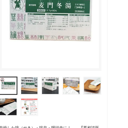
乾燥した咳（せき）・喘息・咽頭炎に！ 【要相談医