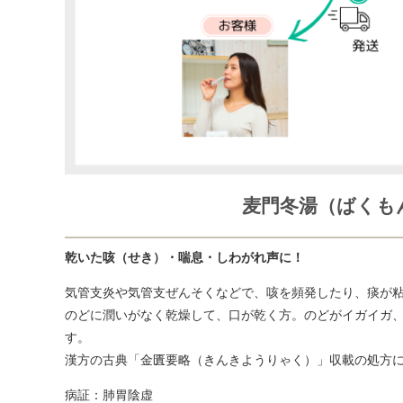
麦門冬湯（ばくも
乾いた咳（せき）・喘息・しわがれ声に！
気管支炎や気管支ぜんそくなどで、咳を頻発したり、痰が
のどに潤いがなく乾燥して、口が乾く方。のどがイガイガ
す。
漢方の古典「金匱要略（きんきようりゃく）」収載の処方
病証：肺胃陰虚