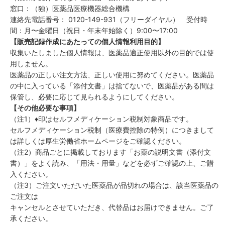
窓口：（独）医薬品医療機器総合機構
連絡先電話番号： 0120-149-931（フリーダイヤル） 受付時
間：月〜金曜日（祝日・年末年始除く）9:00〜17:00
【販売記録作成にあたっての個人情報利用目的】
収集いたしました個人情報は、医薬品適正使用以外の目的では使
用しません。
医薬品の正しい注文方法、正しい使用に努めてください。医薬品
の中に入っている「添付文書」は捨てないで、医薬品がある間は
保管し、必要に応じて見られるようにしてください。
【その他必要な事項】
（注1）♦印はセルフメディケーション税制対象商品です。
セルフメディケーション税制（医療費控除の特例）につきまして
は詳しくは厚生労働省ホームページをご確認ください。
（注2）商品ごとに掲載しております「お薬の説明文書（添付文
書）」をよく読み、「用法・用量」などを必ずご確認の上、ご購
入ください。
（注3）ご注文いただいた医薬品が品切れの場合は、該当医薬品の
ご注文は
キャンセルとさせていただき、代替品はお届けできません。ご了
承ください。