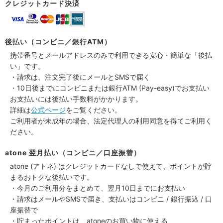
クレジットカード決済
後払い（コンビニ／銀行ATM）
携帯番号とメールアドレスのみで利用できる安心・簡単な「後払
い」です。
・請求は、注文完了後にメールとSMSで届く
・10日後までにコンビニまたは銀行ATM (Pay-easy)でお支払い
お支払いには後払い手数料がかかります。
詳細は
公式ページ
をご覧ください。
ご利用者が未成年の場合、法定代理人の利用同意を得てご利用く
ださい。
atone 翌月払い（コンビニ／口座振替）
atone (アトネ) はクレジットカードなしで使えて、ポイントが貯
まるおトクな後払いです。
・今月のご利用分をまとめて、翌月10日までにお支払い
・請求はメールやSMSで届き、支払いはコンビニ / 銀行振込 / 口
座振替で
・貯まったポイントは、atoneのお買い物に使える