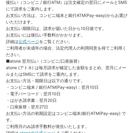
後払い（コンビニ / 銀行ATM）は注文確定の翌日にメールとSMS
にて請求をご案内します。
お支払い方法は、コンビニ端末と銀行ATM(Pay-easy)からお選び
いただけます。
お支払い期限日は、請求が届いた日から10日後です。
お支払いには後払い手数料がかかります。
詳細は
公式ページ
をご覧ください。
ご利用者が未成年の場合、法定代理人の利用同意を得てご利用く
ださい。
■atone 翌月払い（コンビニ/口座振替）
atone (アトネ) は毎月請求が確定した金額をまとめ、翌月にメー
ルまたはSMSにて請求をご案内します。
お支払い方法・期限日は以下の通りです。
・コンビニ端末 / 銀行ATM(Pay-easy)：翌月10日
・電子バーコード：翌月10日
・はがき請求書：翌月20日
・口座振替：翌月27日
お支払い方法の初期設定はコンビニ端末/銀行ATM(Pay-easy) で
す。
ご利用月のみ請求手数料が発生いたします。
詳細は
atoneの公式ページ
をご覧ください。