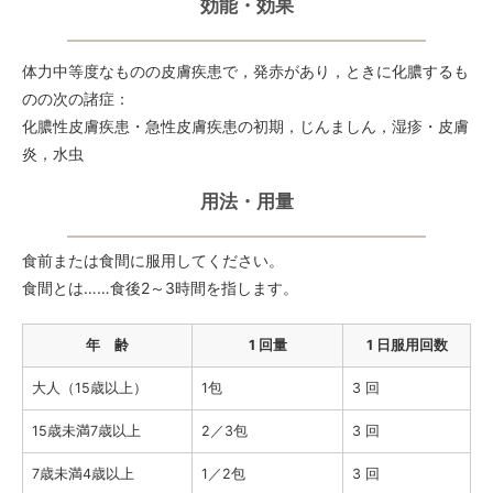
効能・効果
体力中等度なものの皮膚疾患で，発赤があり，ときに化膿するも
のの次の諸症：
化膿性皮膚疾患・急性皮膚疾患の初期，じんましん，湿疹・皮膚
炎，水虫
用法・用量
食前または食間に服用してください。
食間とは……食後2～3時間を指します。
年 齢
1 回量
1 日服用回数
大人（15歳以上）
1包
3 回
15歳未満7歳以上
2／3包
3 回
7歳未満4歳以上
1／2包
3 回