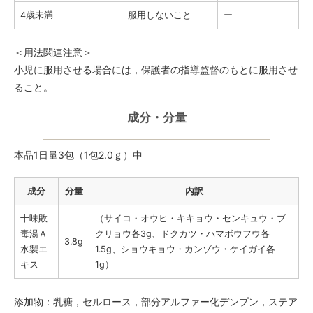
4歳未満
服用しないこと
ー
＜用法関連注意＞
小児に服用させる場合には，保護者の指導監督のもとに服用させ
ること。
成分・分量
本品1日量3包（1包2.0ｇ）中
成分
分量
内訳
十味敗
（サイコ・オウヒ・キキョウ・センキュウ・ブ
毒湯Ａ
クリョウ各3g、ドクカツ・ハマボウフウ各
3.8g
水製エ
1.5g、ショウキョウ・カンゾウ・ケイガイ各
キス
1g）
添加物：乳糖，セルロース，部分アルファー化デンプン，ステア