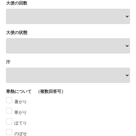
大便の回数
大便の状態
汗
寒熱について （複数回答可）
暑がり
寒がり
ほてり
のぼせ