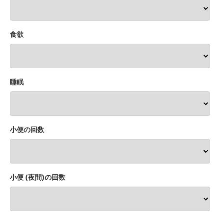
食欲
睡眠
小便の回数
小便 (夜間)の回数