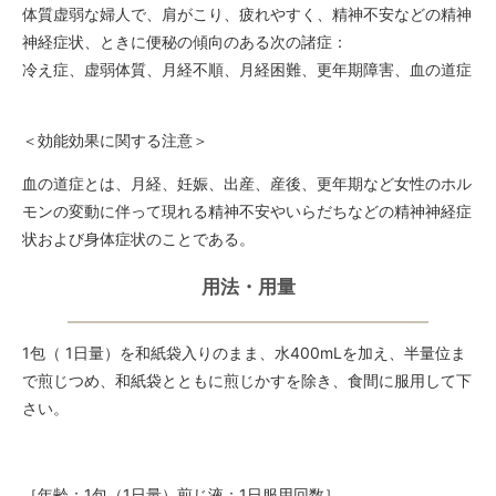
体質虚弱な婦人で、肩がこり、疲れやすく、精神不安などの精神
神経症状、ときに便秘の傾向のある次の諸症：
冷え症、虚弱体質、月経不順、月経困難、更年期障害、血の道症
＜効能効果に関する注意＞
血の道症とは、月経、妊娠、出産、産後、更年期など女性のホル
モンの変動に伴って現れる精神不安やいらだちなどの精神神経症
状および身体症状のことである。
用法・用量
1包（ 1日量）を和紙袋入りのまま、水400mLを加え、半量位ま
で煎じつめ、和紙袋とともに煎じかすを除き、食間に服用して下
さい。
［年齢：1包（1日量）煎じ液：1日服用回数］