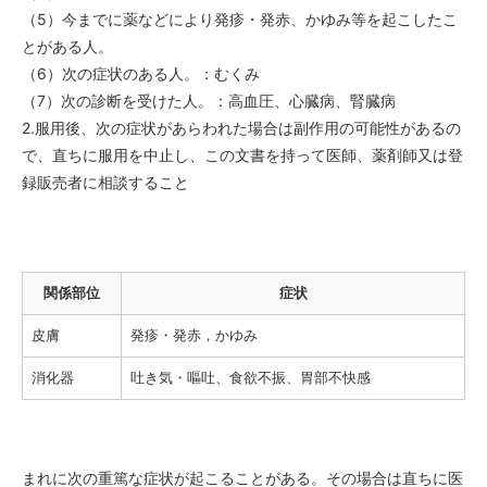
（5）今までに薬などにより発疹・発赤、かゆみ等を起こしたこ
とがある人。
（6）次の症状のある人。：むくみ
（7）次の診断を受けた人。：高血圧、心臓病、腎臓病
2.服用後、次の症状があらわれた場合は副作用の可能性があるの
で、直ちに服用を中止し、この文書を持って医師、薬剤師又は登
録販売者に相談すること
関係部位
症状
皮膚
発疹・発赤，かゆみ
消化器
吐き気・嘔吐、食欲不振、胃部不快感
まれに次の重篤な症状が起こることがある。その場合は直ちに医