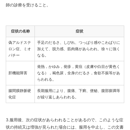
師の診療を受けること。
症状の名称
症状
偽アルドステ
手足のだるさ、しびれ、つっぱり感やこわばりに
ロン症、ミオ
加えて、脱力感、筋肉痛があらわれ、徐々に強く
パチー
なる。
発熱，かゆみ，発疹，黄疸（皮膚や白目が黄色く
肝機能障害
なる），褐色尿，全身のだるさ，食欲不振等があ
らわれる。
腸間膜静脈硬
長期服用により、腹痛、下痢、便秘、腹部膨満等
化症
が繰り返しあらわれる。
3.服用後、次の症状があらわれることがあるので、このような症
状の持続又は増強が見られた場合には、服用を中止し、この文書