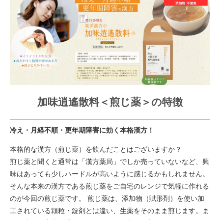
加味逍遙散料＜煎じ薬＞の特徴
冷え・月経不順・更年期障害に効く本格漢方！
本格的な漢方（煎じ薬）を飲んだことはございますか？
煎じ薬と聞くと通常は「漢方薬局」でしか売っていないなど、興
味はあっても少しハードルが高いように感じるかもしれません。
そんな本来の漢方である煎じ薬をご自宅のレンジで気軽に作れる
のが今回の煎じ薬です。 煎じ薬は、添加物（賦形剤）を使い加
工されている顆粒・錠剤とは違い、生薬をそのまま煎じます。ま