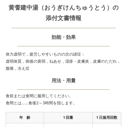
黄耆建中湯（おうぎけんちゅうとう）の
添付文書情報
効能・効果
体力虚弱で，疲労しやすいものの次の諸症：
虚弱体質，病後の衰弱，ねあせ，湿疹・皮膚炎，皮膚のただれ，
腹痛，冷え症
用法・用量
食前または食間に服用してください。
食間とは……食後2～3時間を指します。
年 齢
1 回量
1 日服用回数