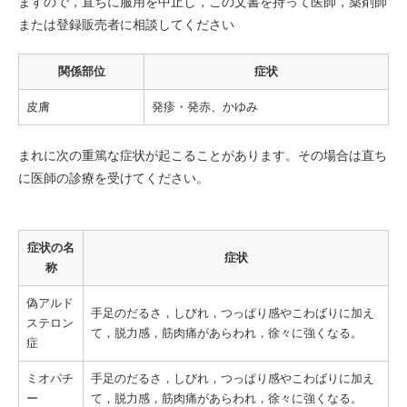
ますので，直ちに服用を中止し，この文書を持って医師，薬剤師
または登録販売者に相談してください
関係部位
症状
皮膚
発疹・発赤、かゆみ
まれに次の重篤な症状が起こることがあります。その場合は直ち
に医師の診療を受けてください。
症状の名
症状
称
偽アルド
手足のだるさ，しびれ，つっぱり感やこわばりに加え
ステロン
て，脱力感，筋肉痛があらわれ，徐々に強くなる。
症
ミオパチ
手足のだるさ，しびれ，つっぱり感やこわばりに加え
ー
て，脱力感，筋肉痛があらわれ，徐々に強くなる。