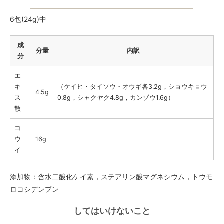
6包(24g)中
成
分量
内訳
分
エ
キ
（ケイヒ・タイソウ・オウギ各3.2g，ショウキョウ
4.5g
ス
0.8g，シャクヤク4.8g，カンゾウ1.6g）
散
コ
ウ
16g
イ
添加物：含水二酸化ケイ素，ステアリン酸マグネシウム，トウモ
ロコシデンプン
してはいけないこと