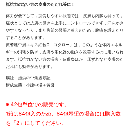
抵抗力のない方の皮膚のただれ等に！
体力が低下して，疲労しやすい状態では，皮膚も内臓も弱って，
症状としては皮膚の働きを上手にコントロールできず，汗をかき
やすくなったり，また腹部の緊張と冷えのため，腹痛を訴えたり
することがあります。
黄耆建中湯エキス細粒G「コタロー」は，このような体内エネル
ギーの消耗を防ぎ，皮膚や消化器の働きを改善するのに用いられ
ます。抵抗力がない方の湿疹・皮膚炎ほか，床ずれなど皮膚のた
だれにも効果があります。
病証：虚労の中焦虚寒証
構成生薬：小建中湯＋黄耆
※ 42包単位での販売です。
1箱は84包入のため、84包希望の場合には購入数
を「2」にしてください。