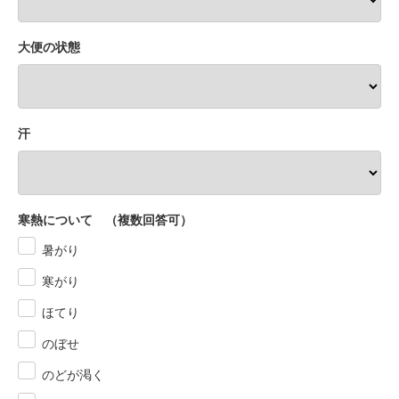
大便の状態
汗
寒熱について （複数回答可）
暑がり
寒がり
ほてり
のぼせ
のどが渇く