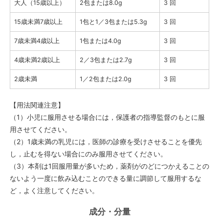
大人（15歳以上）
2包または8.0g
3 回
15歳未満7歳以上
1包と1／3包または5.3g
3 回
7歳未満4歳以上
1包または4.0g
3 回
4歳未満2歳以上
2／3包または2.7g
3 回
2歳未満
1／2包または2.0g
3 回
【用法関連注意】
（1）小児に服用させる場合には，保護者の指導監督のもとに服
用させてください。
（2）1歳未満の乳児には，医師の診療を受けさせることを優先
し，止むを得ない場合にのみ服用させてください。
（3）本剤は1回服用量が多いため，薬剤がのどにつかえることの
ないよう一度に飲み込むことのできる量に調節して服用するな
ど，よく注意してください。
成分・分量