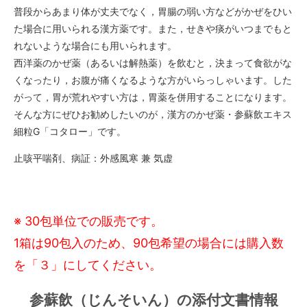
普段からあまり体が丈夫でなく，胃腸の弱い方などがかぜをひい
た場合に用いられる漢方薬です。また，せきや痰がいつまでもと
れないような場合にも用いられます。
西洋薬のかぜ薬（あるいは解熱薬）を飲むと，決まって食欲がな
くなったり，お腹が痛くなるような方がいらっしゃいます。した
がって，胃が荒れやすい方は，胃薬を併用することになります。
そんな方にぜひお勧めしたいのが，漢方のかぜ薬・参蘇飲エキス
細粒G「コタロー」です。
止咳平喘剤、病証：外感風寒 兼 気虚
※ 30包単位での販売です。
1箱は90包入のため、90包希望の場合には購入数
を「３」にしてください。
参蘇飲（じんそいん）の添付文書情報