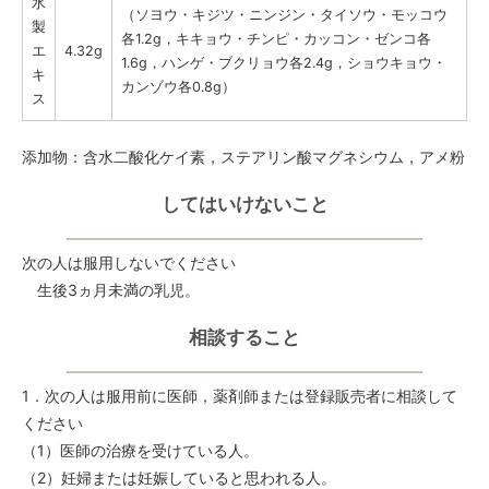
水
（ソヨウ・キジツ・ニンジン・タイソウ・モッコウ
製
各1.2g，キキョウ・チンピ・カッコン・ゼンコ各
エ
4.32g
1.6g，ハンゲ・ブクリョウ各2.4g，ショウキョウ・
キ
カンゾウ各0.8g）
ス
添加物：含水二酸化ケイ素，ステアリン酸マグネシウム，アメ粉
してはいけないこと
次の人は服用しないでください
生後3ヵ月未満の乳児。
相談すること
1．次の人は服用前に医師，薬剤師または登録販売者に相談して
ください
（1）医師の治療を受けている人。
（2）妊婦または妊娠していると思われる人。