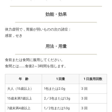
効能・効果
体力虚弱で，胃腸が弱いものの次の諸症：
感冒，せき
用法・用量
食前または食間に服用してください。
食間とは……食後2～3時間を指します。
年 齢
1 回量
1 日服用回数
大人（15歳以上）
1包または2.0g
3 回
15歳未満7歳以上
2／3包または1.3g
3 回
7歳未満4歳以上
1／2包または1.0g
3 回