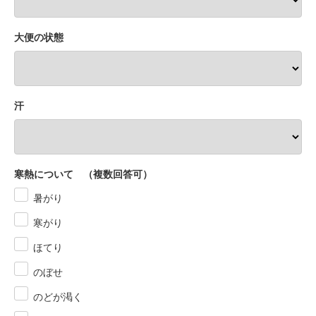
大便の状態
汗
寒熱について （複数回答可）
暑がり
寒がり
ほてり
のぼせ
のどが渇く