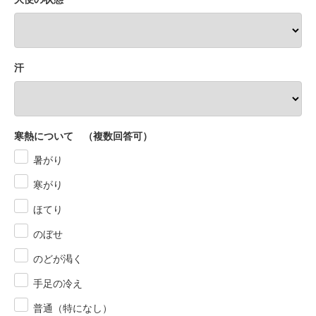
汗
寒熱について （複数回答可）
暑がり
寒がり
ほてり
のぼせ
のどが渇く
手足の冷え
普通（特になし）