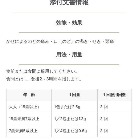
添付文書情報
効能・効果
かぜによるのどの痛み・口（のど）の渇き・せき・頭痛
用法・用量
食前または食間に服用してください。
食間とは……食後2～3時間を指します。
年 齢
1 回量
1 日服用回数
大人（15歳以上）
1包または2.5g
3 回
15歳未満7歳以上
1／2包または1.3g
3 回
7歳未満5歳以上
1／4包または0.6g
3 回