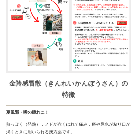
金羚感冒散（きんれいかんぼうさん）の
特徴
夏風邪・喉の腫れに！
熱っぽく（発熱），ノドが赤くはれて痛み，痰や鼻水が粘り口が
渇くときに用いられる漢方薬です。