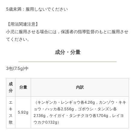
5歳未満：服用しないでください
【用法関連注意】
小児に服用させる場合には，保護者の指導監督のもとに服用させ
てください。
成分・分量
3包(7.5g)中
成
分量
内訳
分
エ
（キンギンカ・レンギョウ各4.26g，カンゾウ・キキ
キ
ョウ・ハッカ各2.556g，ゴボウシ・タンズシ各
5.92g
ス
2.136g，ケイガイ・タンチクヨウ各1.704g，レイヨ
散
ウカク0.132g）