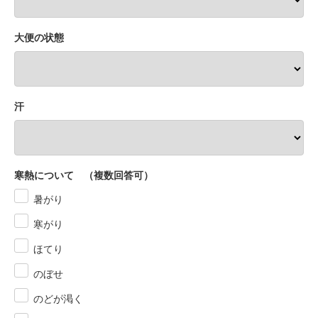
大便の状態
汗
寒熱について （複数回答可）
暑がり
寒がり
ほてり
のぼせ
のどが渇く