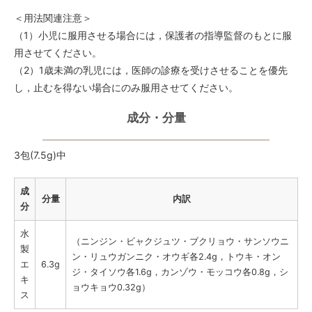
＜用法関連注意＞
（1）小児に服用させる場合には，保護者の指導監督のもとに服
用させてください。
（2）1歳未満の乳児には，医師の診療を受けさせることを優先
し，止むを得ない場合にのみ服用させてください。
成分・分量
3包(7.5g)中
成
分量
内訳
分
水
（ニンジン・ビャクジュツ・ブクリョウ・サンソウニ
製
ン・リュウガンニク・オウギ各2.4g，トウキ・オン
エ
6.3g
ジ・タイソウ各1.6g，カンゾウ・モッコウ各0.8g，シ
キ
ョウキョウ0.32g）
ス