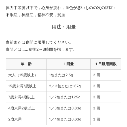
体力中等度以下で，心身が疲れ，血色が悪いものの次の諸症：
不眠症，神経症，精神不安，貧血
用法・用量
食前または食間に服用してください。
食間とは……食後2～3時間を指します。
年 齢
1 回量
1 日服用回数
大人（15歳以上）
1包または2.5g
3 回
15歳未満7歳以上
2／3包または1.67g
3 回
7歳未満4歳以上
1／2包または1.25g
3 回
4歳未満2歳以上
1／3包または0.83g
3 回
2歳未満
1／4包または0.63g
3 回