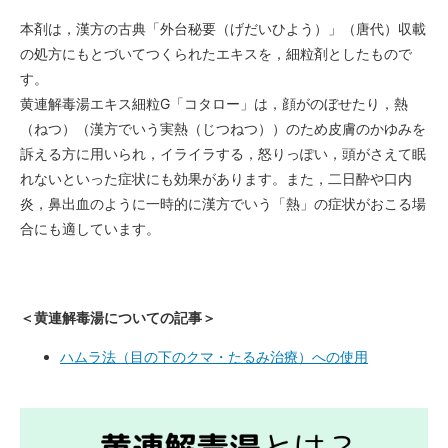
本剤は，漢方の古典「外台秘要（げだいひよう）」（唐代）収載
の処方にもとづいてつくられたエキスを，細粒剤としたもので
す。
黄連解毒湯エキス細粒G「コタロー」は，顔がのぼせたり，熱
（ねつ）（漢方でいう実熱（じつねつ））のため皮膚のかゆみを
訴える方に用いられ，イライラする，怒りっぽい，頭がさえて眠
れないといった症状にも効果があります。また，二日酔や口内
炎，鼻出血のように一時的に漢方でいう「熱」の症状がおこる場
合にも適しています。
＜黄連解毒湯についての記事＞
ハムラ法（目の下のクマ・たるみ治療）への使用