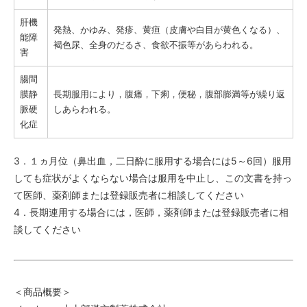
肝機
発熱、かゆみ、発疹、黄疸（皮膚や白目が黄色くなる）、
能障
褐色尿、全身のだるさ、食欲不振等があらわれる。
害
腸間
膜静
長期服用により，腹痛，下痢，便秘，腹部膨満等が繰り返
脈硬
しあらわれる。
化症
3．１ヵ月位（鼻出血，二日酔に服用する場合には5～6回）服用
しても症状がよくならない場合は服用を中止し、この文書を持っ
て医師、薬剤師または登録販売者に相談してください
4．長期連用する場合には，医師，薬剤師または登録販売者に相
談してください
＜商品概要＞