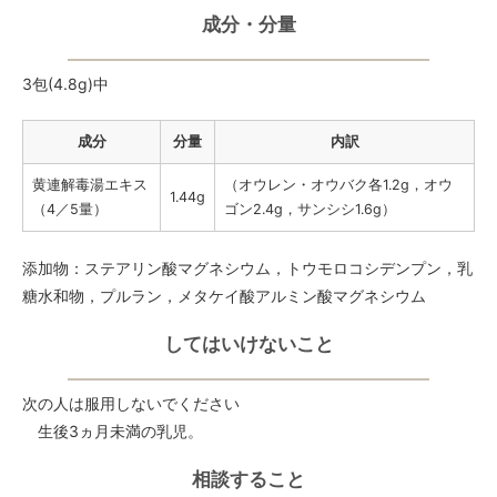
成分・分量
3包(4.8g)中
成分
分量
内訳
黄連解毒湯エキス
（オウレン・オウバク各1.2g，オウ
1.44g
（4／5量）
ゴン2.4g，サンシシ1.6g）
添加物：ステアリン酸マグネシウム，トウモロコシデンプン，乳
糖水和物，プルラン，メタケイ酸アルミン酸マグネシウム
してはいけないこと
次の人は服用しないでください
生後3ヵ月未満の乳児。
相談すること