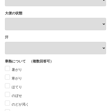
大便の状態
汗
寒熱について （複数回答可）
暑がり
寒がり
ほてり
のぼせ
のどが渇く