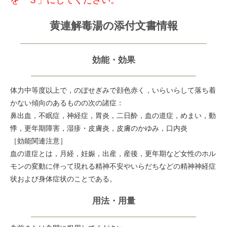
黄連解毒湯の添付文書情報
効能・効果
体力中等度以上で，のぼせぎみで顔色赤く，いらいらして落ち着
かない傾向のあるものの次の諸症：
鼻出血，不眠症，神経症，胃炎，二日酔，血の道症，めまい，動
悸，更年期障害，湿疹・皮膚炎，皮膚のかゆみ，口内炎
［効能関連注意］
血の道症とは，月経，妊娠，出産，産後，更年期など女性のホル
モンの変動に伴って現れる精神不安やいらだちなどの精神神経症
状および身体症状のことである。
用法・用量