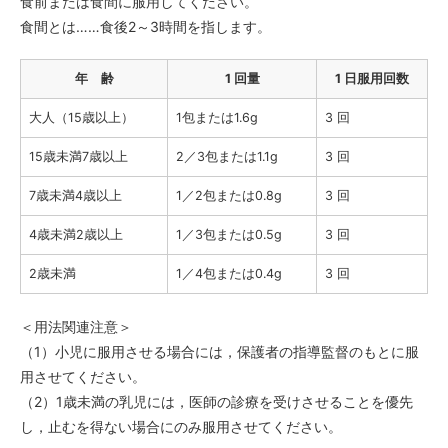
食前または食間に服用してください。
食間とは……食後2～3時間を指します。
年 齢
1 回量
1 日服用回数
大人（15歳以上）
1包または1.6g
3 回
15歳未満7歳以上
2／3包または1.1g
3 回
7歳未満4歳以上
1／2包または0.8g
3 回
4歳未満2歳以上
1／3包または0.5g
3 回
2歳未満
1／4包または0.4g
3 回
＜用法関連注意＞
（1）小児に服用させる場合には，保護者の指導監督のもとに服
用させてください。
（2）1歳未満の乳児には，医師の診療を受けさせることを優先
し，止むを得ない場合にのみ服用させてください。