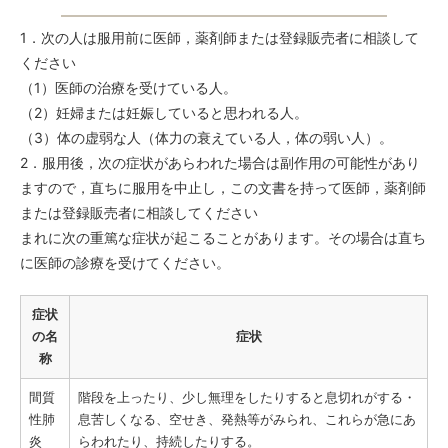
1．次の人は服用前に医師，薬剤師または登録販売者に相談して
ください
（1）医師の治療を受けている人。
（2）妊婦または妊娠していると思われる人。
（3）体の虚弱な人（体力の衰えている人，体の弱い人）。
2．服用後，次の症状があらわれた場合は副作用の可能性があり
ますので，直ちに服用を中止し，この文書を持って医師，薬剤師
または登録販売者に相談してください
まれに次の重篤な症状が起こることがあります。その場合は直ち
に医師の診療を受けてください。
症状
の名
症状
称
間質
階段を上ったり、少し無理をしたりすると息切れがする・
性肺
息苦しくなる、空せき、発熱等がみられ、これらが急にあ
炎
らわれたり、持続したりする。