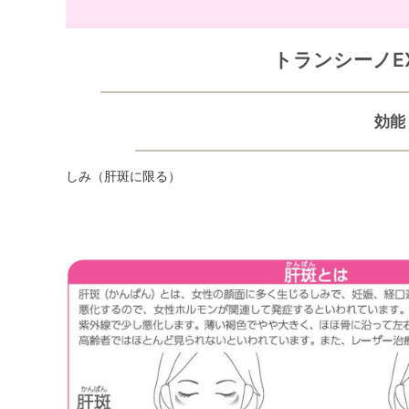
トランシーノE
効能
しみ（肝斑に限る）