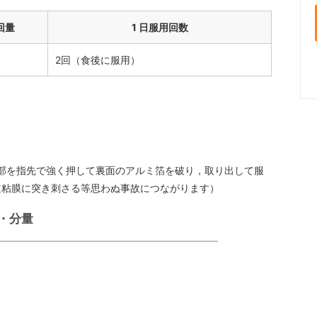
 回量
1 日服用回数
2回（食後に服用）
凸部を指先で強く押して裏面のアルミ箔を破り，取り出して服
道粘膜に突き刺さる等思わぬ事故につながります）
・分量