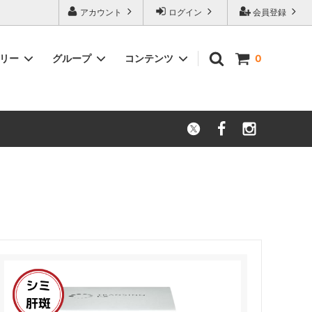
アカウント
ログイン
会員登録
ゴリー
グループ
コンテンツ
0
薬局 公式
【症状別】漢方薬検索 | 悩み・症状から
探す