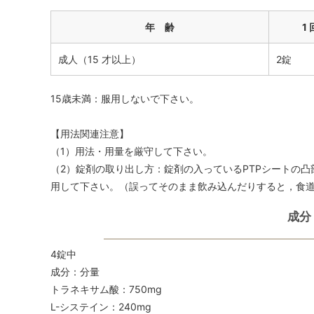
年 齢
1
成人（15 才以上）
2錠
15歳未満：服用しないで下さい。
【用法関連注意】
（1）用法・用量を厳守して下さい。
（2）錠剤の取り出し方：錠剤の入っているPTPシートの
用して下さい。（誤ってそのまま飲み込んだりすると，食
成分
4錠中
成分：分量
トラネキサム酸：750mg
L-システイン：240mg