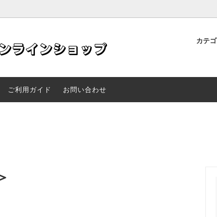
カテ
品・サプリメント
アご紹介商品
サポ公式｜妊活・美容・健康をサ
美容液
人気商品
記事・お知らせ一覧｜カミツレ
する5種類のサプリメント
オンラインショップ
ご利用ガイド
お問い合わせ
＞