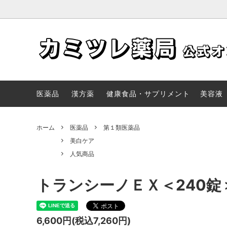
医薬品
取扱いブランド
【通販】漢方薬一覧 | 取り扱い漢方リス
健康食
メディ
レディ
ト（全国郵送販売）| カミツレ薬局オン
ポート
医薬品
漢方薬
健康食品・サプリメント
美容液
ラインショップ
ホーム
医薬品
第１類医薬品
美白ケア
人気商品
トランシーノＥＸ＜240錠
6,600円(税込7,260円)